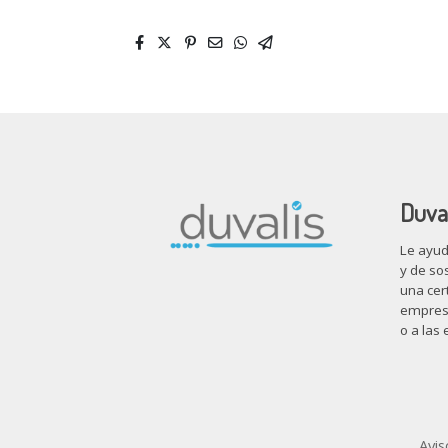
Duva
Le ayud
y de sos
una cert
empresa
o a las
Avis