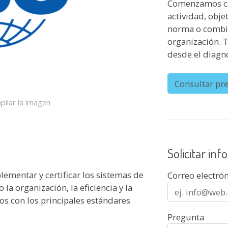
Comenzamos con
actividad, obje
norma o combin
organización. 
desde el diagnó
Consultar pre
pliar la imagen
Solicitar in
ementar y certificar los sistemas de
Correo electró
 organización, la eficiencia y la
s con los principales estándares
Pregunta